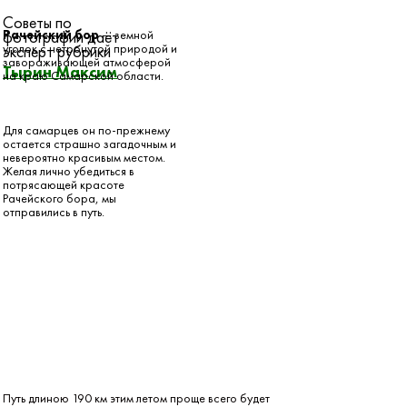
Советы по
фотографии даёт
Рачейский бор
— земной
уголок с нетронутой природой и
эксперт рубрики
завораживающей атмосферой
Тырин Максим
на краю Самарской области.
Для самарцев он по-прежнему
остается страшно загадочным и
невероятно красивым местом.
Желая лично убедиться в
потрясающей красоте
Рачейского бора, мы
отправились в путь.
Путь длиною 190 км этим летом проще всего будет