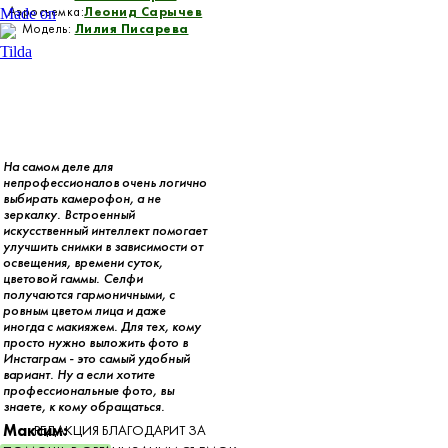
Аэросъемка:
Леонид Сарычев
Made on
Модель:
Лилия Писарева
Tilda
На самом деле для
непрофессионалов очень логично
выбирать камерофон, а не
зеркалку. Встроенный
искусственный интеллект помогает
улучшить снимки в зависимости от
освещения, времени суток,
цветовой гаммы. Селфи
получаются гармоничными, с
ровным цветом лица и даже
иногда с макияжем. Для тех, кому
просто нужно выложить фото в
Инстаграм - это самый удобный
вариант. Ну а если хотите
профессиональные фото, вы
знаете, к кому обращаться.
Максим:
РЕДАКЦИЯ БЛАГОДАРИТ ЗА