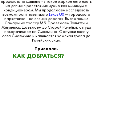
проделать на машине - в такое жаркое лето ехать
на дальние расстояния нужно как минимум с
кондиционером. Мы продолжаем исследовать
возможности новенького
Lexus UX
— городского
паркетника - на лесных дорогах. Выезжаем из
Самары на трассу М5. Проезжаем Тольятти и
Жигулевск. Доезжаем до Старой Рачейки, оттуда
поворачиваем на Смолькино. С опушки леса у
села Смолькино и начинается хоженая тропа до
Рачейских скал.
Приехали.
КАК ДОБРАТЬСЯ?