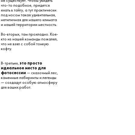
не существует. Чтобы увидеть
что-то подобное, придется
ехать в тайгу, а тут практически
под носом такая удивительная,
нетипичная для нашего климата
и нашей территории местность.
Во-вторых, там прохладно. Кое-
кто из нашей команды пожалел,
что не взял с собой тонкую
кофту.
В-третьих,
это просто
идеальное место для
фотосессии
— сказочный лес,
каменные лабиринты и легенды
— создадут особую атмосферу
для ваших работ.