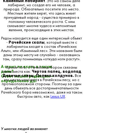
Каменный лабиринт
. Это на самом деле
лабиринт, но создал его не человек, а
природа. Обязательно посетите это место.
Местные жители верят, что здесь живет
причудливый народ - существа примерно в
половину человеческого роста. С ним
связывают многие чудеса и непонятные
явления, происходящие в этих местах.
Рядом находится еще один интересный объект
-
Рачейские скалы
, который вместе с
лабиринтом входят в состав «Рачейских
Альп», или «Каменный лес». Эти названия были
даны этому месту не случайно - оказавшись
там, сразу понимаешь «откуда ноги растут».
А стоит ли ехать в такую
Кроме того, с Рачейским бором связаны
даль?
такие места как:
Чертов палец, водопад
Девичьи слезы, Поляна колдунов.
Все
Ответ нашей редакции —
эти места находятся в Рачейском лесу, но с
определенно да!
противоположной стороны. Поэтому за один
день объехать все достопримечательности
Рачейского бора невозможно, даже на таком
быстром авто, как
Lexus UX
.
У многих людей возникнет