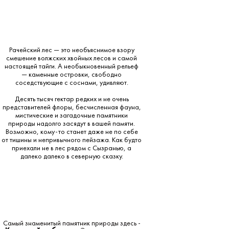
Рачейский лес — это необъяснимое взору
смешение волжских хвойных лесов и самой
настоящей тайги. А необыкновенный рельеф
— каменные островки, свободно
соседствующие с соснами, удивляют.
Десять тысяч гектар редких и не очень
представителей флоры, бесчисленная фауна,
мистические и загадочные памятники
природы надолго засядут в вашей памяти.
Возможно, кому-то станет даже не по себе
от тишины и непривычного пейзажа. Как будто
приехали не в лес рядом с Сызранью, а
далеко далеко в северную сказку.
Самый знаменитый памятник природы здесь -