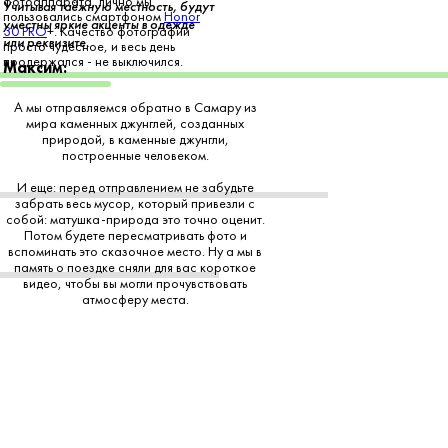
фотоаппарата, лично мы
Учитывая таёжную местность, будут
пользовались смартфоном
Honor
уместны яркие акценты в одежде
30 PRO
+
. Качество фотографий
или реквизите.
просто чудесное, и весь день
продержался - не выключился.
Максим:
А мы отправляемся обратно в Самару из
мира каменных джунглей, созданных
природой, в каменные джунгли,
построенные человеком.
И еще: перед отправлением не забудьте
забрать весь мусор, который привезли с
собой: матушка-природа это точно оценит.
Потом будете пересматривать фото и
вспоминать это сказочное место. Ну а мы в
память о поездке сняли для вас короткое
видео, чтобы вы могли прочувствовать
атмосферу места.