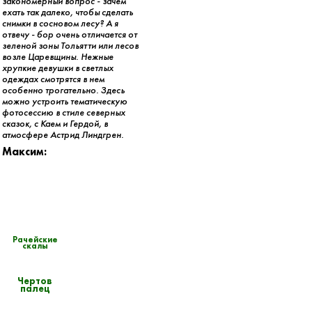
закономерный вопрос - зачем
ехать так далеко, чтобы сделать
снимки в сосновом лесу? А я
отвечу - бор очень отличается от
зеленой зоны Тольятти или лесов
возле Царевщины. Нежные
хрупкие девушки в светлых
одеждах смотрятся в нем
особенно трогательно. Здесь
можно устроить тематическую
фотосессию в стиле северных
сказок, с Каем и Гердой, в
атмосфере Астрид Линдгрен.
Максим:
Рачейские
скалы
Чертов
палец