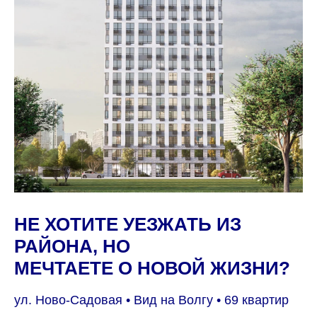
72
НЕ ХОТИТЕ УЕЗЖАТЬ ИЗ
Стеклопакеты
парковочных
с шумоизоляцией
места на 69
РАЙОНА, НО
квартир
МЕЧТАЕТЕ О НОВОЙ ЖИЗНИ?
Остановки
ул. Ново-Садовая • Вид на Волгу • 69 квартир
общественного
Всего 4
транспорта
квартиры
возле дома
на этаже