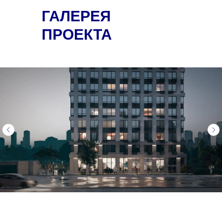
ГАЛЕРЕЯ
ПРОЕКТА
Культура в моде: собрали
«Переезд — 
топ-5 мест Октябрьского
дофамина, г
района Самары для
новизны»: са
интеллектуального досуга
психолог расс
Читать далее →
смена жилья 
влияют на н
самоощущен
Читать далее