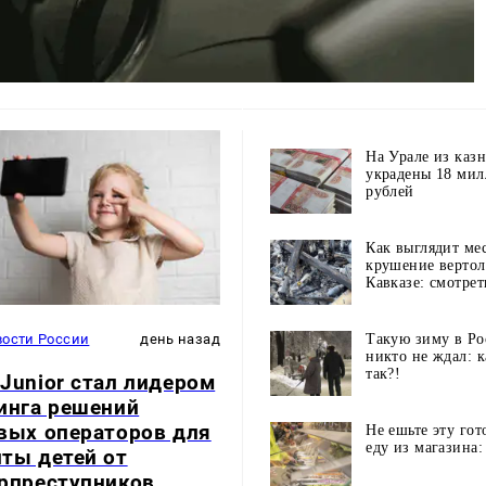
На Урале из каз
украдены 18 ми
рублей
Как выглядит ме
крушение вертол
Кавказе: смотрет
Такую зиму в Ро
вости России
день назад
никто не ждал: к
так?!
Junior стал лидером
инга решений
вых операторов для
Не ешьте эту го
еду из магазина:
ты детей от
рпреступников