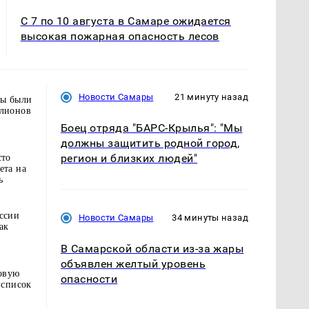
С 7 по 10 августа в Самаре ожидается
высокая пожарная опасность лесов
Новости Самары
21 минуту назад
ны были
ллионов
Боец отряда "БАРС-Крылья": "Мы
должны защитить родной город,
регион и близких людей"
сто
ета на
ь
ссии
Новости Самары
34 минуты назад
ак
В Самарской области из-за жары
объявлен желтый уровень
товую
опасности
 список