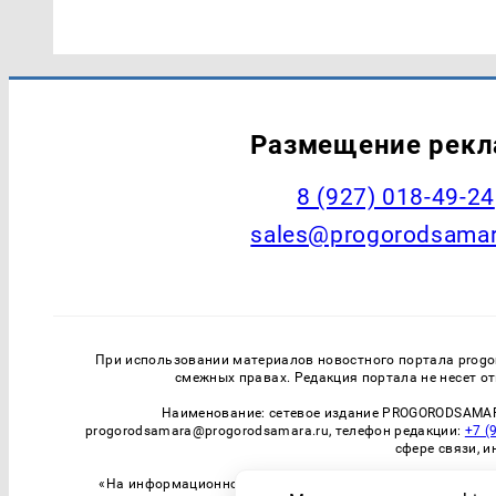
Размещение рек
8 (927) 018-49-24
sales@progorodsamar
При использовании материалов новостного портала progo
смежных правах. Редакция портала не несет от
Наименование: сетевое издание PROGORODSAMAR
progorodsamara@progorodsamara.ru, телефон редакции:
+7 (
сфере связи, 
«На информационном ресурсе применяются рекомендатель