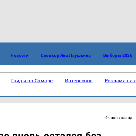
Новости
Спецкор Яна Лаушкина
Выборы 2026
Гайды по Самаре
Интересное
Реклама на 
9 часов назад
е вновь остался без