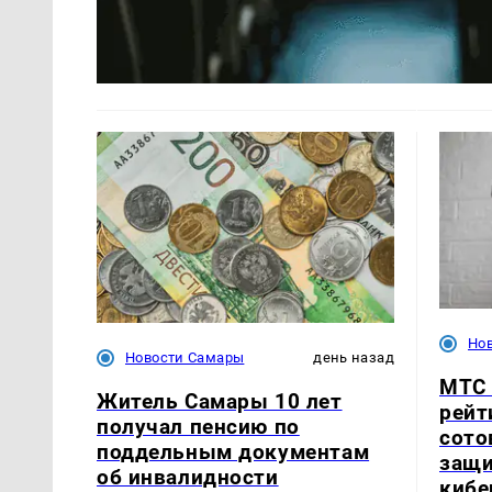
Но
Новости Самары
день назад
МТС 
Житель Самары 10 лет
рейт
получал пенсию по
сото
поддельным документам
защи
об инвалидности
кибе