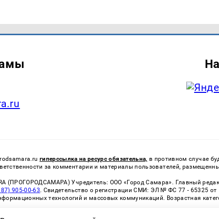
ламы
На
a.ru
rodsamara.ru
гиперссылка на ресурс обязательна,
в противном случае бу
ветственности за комментарии и материалы пользователей, размещенные
A (ПРОГОРОДСАМАРА) Учредитель: ООО «Город Самара». Главный редакто
987) 905-00-63
. Свидетельство о регистрации СМИ: ЭЛ № ФС 77 - 65325 от
информационных технологий и массовых коммуникаций. Возрастная катег
ные технологии (информационные технологии предоставления информаци