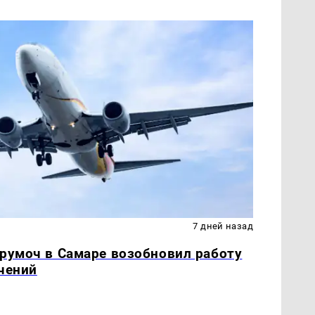
7 дней назад
урумоч в Самаре возобновил работу
чений