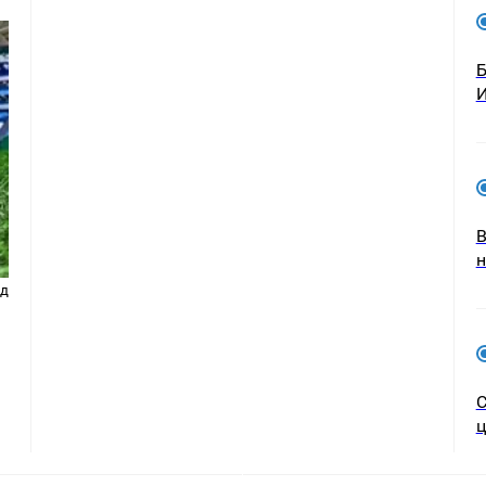
Б
И
В
ад
С
ц