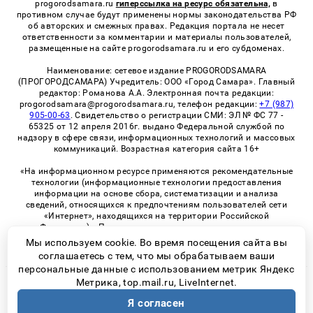
progorodsamara.ru
гиперссылка на ресурс обязательна,
в
противном случае будут применены нормы законодательства РФ
об авторских и смежных правах. Редакция портала не несет
ответственности за комментарии и материалы пользователей,
размещенные на сайте progorodsamara.ru и его субдоменах.
Наименование: сетевое издание PROGORODSAMARA
(ПРОГОРОДСАМАРА) Учредитель: ООО «Город Самара». Главный
редактор: Романова А.А. Электронная почта редакции:
progorodsamara@progorodsamara.ru, телефон редакции:
+7 (987)
905-00-63
. Свидетельство о регистрации СМИ: ЭЛ № ФС 77 -
65325 от 12 апреля 2016г. выдано Федеральной службой по
надзору в сфере связи, информационных технологий и массовых
коммуникаций. Возрастная категория сайта 16+
«На информационном ресурсе применяются рекомендательные
технологии (информационные технологии предоставления
информации на основе сбора, систематизации и анализа
сведений, относящихся к предпочтениям пользователей сети
«Интернет», находящихся на территории Российской
Федерации)». Правила применения рекомендательных
технологий в виджетах рекламно-обменной сети
«СМИ2» (PDF)
Мы используем cookie. Во время посещения сайта вы
соглашаетесь с тем, что мы обрабатываем ваши
персональные данные с использованием метрик Яндекс
Метрика, top.mail.ru, LiveInternet.
© 2026 «ProGorodSamara» | Все права защищены
Я согласен
Возрастная категория сайта 16+