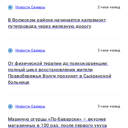
Новости Самары
2 часа назад
В Волжском районе начинается капремонт
путепровода через железную дорогу
Новости Самары
2 часа назад
От физической терапии до психокоррекции:
полный цикл восстановления жители
Правобережья Волги проходят в Сызранской
больнице
Новости Самары
3 часа назад
Мариную огурцы «По-баварски» — вкуснее
магазинных в 100 раз: после первого укуса