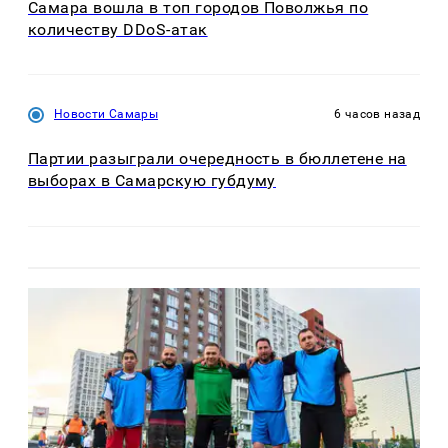
Самара вошла в топ городов Поволжья по
количеству DDoS-атак
Новости Самары
6 часов назад
Партии разыграли очередность в бюллетене на
выборах в Самарскую губдуму