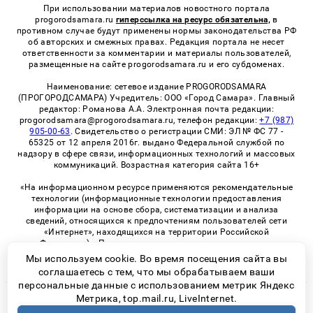
При использовании материалов новостного портала
progorodsamara.ru
гиперссылка на ресурс обязательна,
в
противном случае будут применены нормы законодательства РФ
об авторских и смежных правах. Редакция портала не несет
ответственности за комментарии и материалы пользователей,
размещенные на сайте progorodsamara.ru и его субдоменах.
Наименование: сетевое издание PROGORODSAMARA
(ПРОГОРОДСАМАРА) Учредитель: ООО «Город Самара». Главный
редактор: Романова А.А. Электронная почта редакции:
progorodsamara@progorodsamara.ru, телефон редакции:
+7 (987)
905-00-63
. Свидетельство о регистрации СМИ: ЭЛ № ФС 77 -
65325 от 12 апреля 2016г. выдано Федеральной службой по
надзору в сфере связи, информационных технологий и массовых
коммуникаций. Возрастная категория сайта 16+
«На информационном ресурсе применяются рекомендательные
технологии (информационные технологии предоставления
информации на основе сбора, систематизации и анализа
сведений, относящихся к предпочтениям пользователей сети
«Интернет», находящихся на территории Российской
Федерации)». Правила применения рекомендательных
технологий в виджетах рекламно-обменной сети
«СМИ2» (PDF)
Мы используем cookie. Во время посещения сайта вы
соглашаетесь с тем, что мы обрабатываем ваши
персональные данные с использованием метрик Яндекс
Метрика, top.mail.ru, LiveInternet.
© 2026 «ProGorodSamara» | Все права защищены