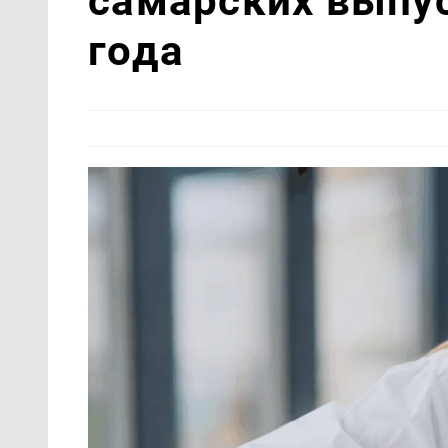
самарских выпус
года