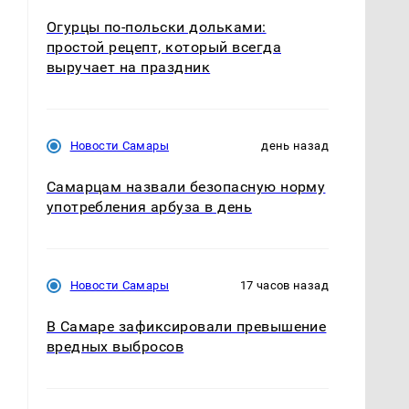
Огурцы по‑польски дольками:
простой рецепт, который всегда
выручает на праздник
Новости Самары
день назад
Самарцам назвали безопасную норму
употребления арбуза в день
Новости Самары
17 часов назад
В Самаре зафиксировали превышение
вредных выбросов