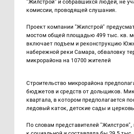
"Жилстрой" и собравшихся людей, не уч
комиссии, проводящей слушания.
Проект компании "Жилстрой" предусма
мостом общей площадью 499 тыс. кв. м
включает подъем и реконструкцию Южн
набережной реки Самара, обваловку т
микрорайона на 10700 жителей
Строительство микрорайона предполага
бюджетов и средств от дольщиков. Мик
квартала, в котором предполагается по
ледовый каток, детские сады и церковь
По словам представителей "Жилстроя",
к социальной и составляла бы 29,5 тыс.