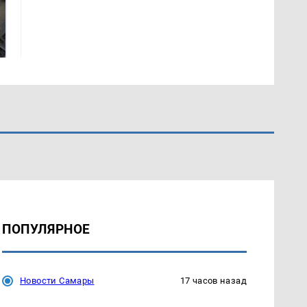
Таких событий не
Все новости по
было с 1945: чего
падению вертолета на
ждать всем нам?
Кавказе: читать здесь
ПОПУЛЯРНОЕ
Новости Самары
17 часов назад