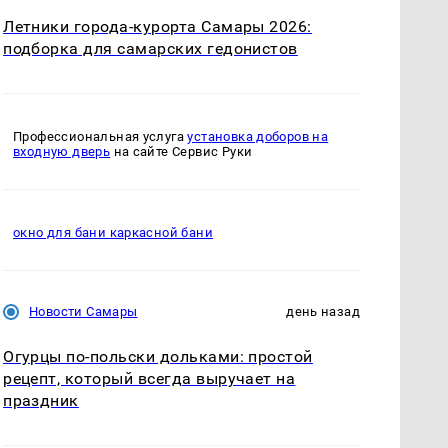
Летники города-курорта Самары 2026:
подборка для самарских гедонистов
Профессиональная услуга
установка доборов на
входную дверь
на сайте Сервис Руки
окно для бани каркасной бани
Новости Самары
день назад
Огурцы по‑польски дольками: простой
рецепт, который всегда выручает на
праздник