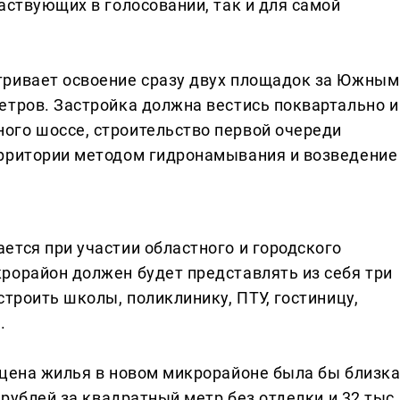
аствующих в голосовании, так и для самой
тривает освоение сразу двух площадок за Южным
етров. Застройка должна вестись поквартально и
ого шоссе, строительство первой очереди
ерритории методом гидронамывания и возведение
ется при участии областного и городского
рорайон должен будет представлять из себя три
строить школы, поликлинику, ПТУ, гостиницу,
.
 цена жилья в новом микрорайоне была бы близк
 рублей за квадратный метр без отделки и 32 тыс.