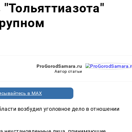
"Тольяттиазота"
крупном
ProGorodSamara.ru
Автор статьи
исывайтесь в MAX
ласти возбудил уголовное дело в отношении
ода неустановленные лица, принимающие