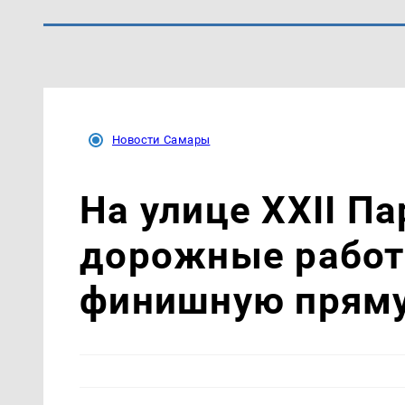
Новости Самары
На улице XXII П
дорожные работ
финишную прям