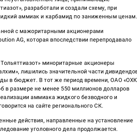
иазот», разработали и создали схему, при
жидкий аммиак и карбамид по заниженным ценам
анной с мажоритарными акционерами
bution AG, которая впоследствии перепродавало
 «Тольяттиазот» миноритарные акционеры
ралхим», лишились значительной части дивидендов
оды в бюджет. В тот же период времени, ОАО «ОХ
рб в размере не менее 550 миллионов долларов
еализации аммиака жидкого безводного и
говорится на сайте регионального СК.
енные действия, направленные на установление
следование уголовного дела продолжается.