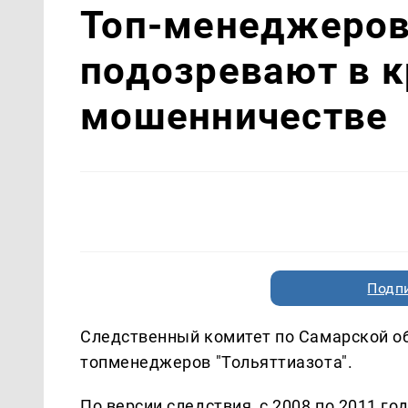
Топ-менеджеров 
подозревают в 
мошенничестве
Подп
Следственный комитет по Самарской об
топменеджеров "Тольяттиазота".
По версии следствия, с 2008 по 2011 г