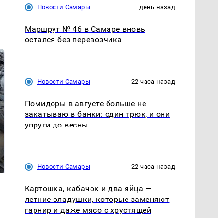
Новости Самары
день назад
Маршрут № 46 в Самаре вновь
остался без перевозчика
Новости Самары
22 часа назад
Помидоры в августе больше не
закатываю в банки: один трюк, и они
упруги до весны
Не ешьте эту
В ОАЭ произошло
готовую еду из
жестокое убийство
магазина: список
криптомиллионера
Новости Самары
22 часа назад
Картошка, кабачок и два яйца —
летние оладушки, которые заменяют
гарнир и даже мясо с хрустящей