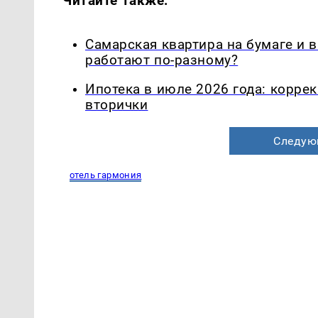
Читайте также:
Самарская квартира на бумаге и 
работают по-разному?
Ипотека в июле 2026 года: корре
вторички
Следую
отель гармония