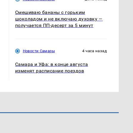
Смешиваю бананы с горьким
шоколадом и не включаю духовку —
получается ПП-десерт за 5 минут
Новости Самары
4 часа назад
Самара и Уфа: в конце августа
изменят расписание поездов