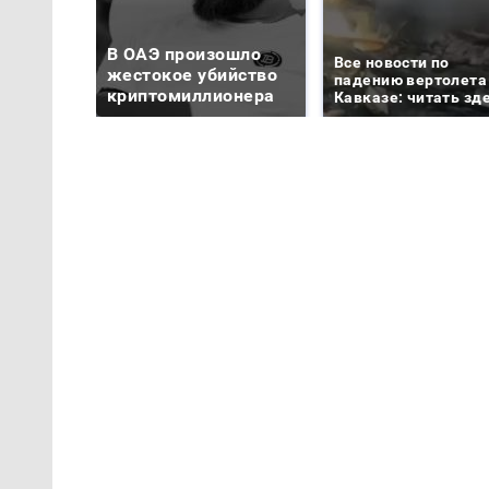
В ОАЭ произошло
Все новости по
жестокое убийство
падению вертолета
криптомиллионера
Кавказе: читать зд