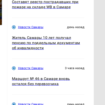
Составят реестр пострадавших при
пожаре на складе WB в Самаре
СМИ: В Химках на
полицейскую
Где будет встреча
машину напали и
президентов США и
подожгли.
России: Европа?
Новости Самары
день назад
Житель Самары 10 лет получал
пенсию по поддельным документам
об инвалидности
Новости Самары
3 часа назад
Маршрут № 46 в Самаре вновь
остался без перевозчика
Новости Самары
день назад