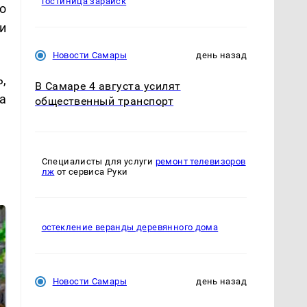
гостиница зарайск
о
и
Новости Самары
день назад
,
В Самаре 4 августа усилят
а
общественный транспорт
Специалисты для услуги
ремонт телевизоров
лж
от сервиса Руки
остекление веранды деревянного дома
Новости Самары
день назад