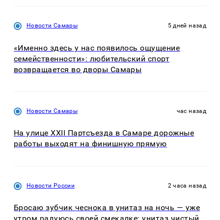
Новости Самары
5 дней назад
«Именно здесь у нас появилось ощущение
семейственности»: любительский спорт
возвращается во дворы Самары
Новости Самары
час назад
На улице XXII Партсъезда в Самаре дорожные
работы выходят на финишную прямую
Новости России
2 часа назад
Бросаю зубчик чеснока в унитаз на ночь — уже
утром радуюсь своей смекалке: унитаз чистый,