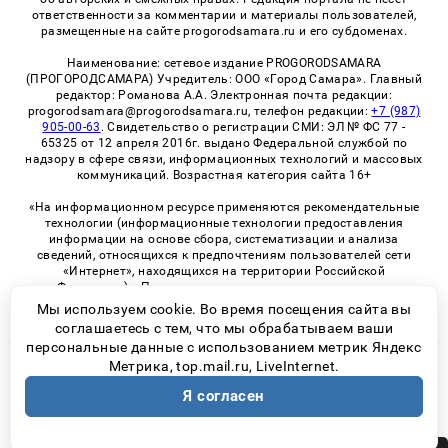
ответственности за комментарии и материалы пользователей,
размещенные на сайте progorodsamara.ru и его субдоменах.
Наименование: сетевое издание PROGORODSAMARA
(ПРОГОРОДСАМАРА) Учредитель: ООО «Город Самара». Главный
редактор: Романова А.А. Электронная почта редакции:
progorodsamara@progorodsamara.ru, телефон редакции:
+7 (987)
905-00-63
. Свидетельство о регистрации СМИ: ЭЛ № ФС 77 -
65325 от 12 апреля 2016г. выдано Федеральной службой по
надзору в сфере связи, информационных технологий и массовых
коммуникаций. Возрастная категория сайта 16+
«На информационном ресурсе применяются рекомендательные
технологии (информационные технологии предоставления
информации на основе сбора, систематизации и анализа
сведений, относящихся к предпочтениям пользователей сети
«Интернет», находящихся на территории Российской
Федерации)». Правила применения рекомендательных
технологий в виджетах рекламно-обменной сети
«СМИ2» (PDF)
Мы используем cookie. Во время посещения сайта вы
соглашаетесь с тем, что мы обрабатываем ваши
персональные данные с использованием метрик Яндекс
Метрика, top.mail.ru, LiveInternet.
© 2026 «ProGorodSamara» | Все права защищены
Я согласен
Возрастная категория сайта 16+
Политика конфиденциальности