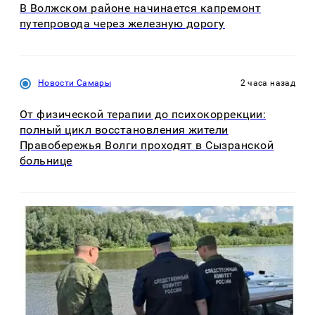
В Волжском районе начинается капремонт
путепровода через железную дорогу
Новости Самары
2 часа назад
От физической терапии до психокоррекции:
полный цикл восстановления жители
Правобережья Волги проходят в Сызранской
больнице