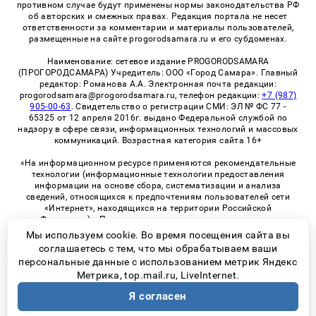
противном случае будут применены нормы законодательства РФ
об авторских и смежных правах. Редакция портала не несет
ответственности за комментарии и материалы пользователей,
размещенные на сайте progorodsamara.ru и его субдоменах.
Наименование: сетевое издание PROGORODSAMARA
(ПРОГОРОДСАМАРА) Учредитель: ООО «Город Самара». Главный
редактор: Романова А.А. Электронная почта редакции:
progorodsamara@progorodsamara.ru, телефон редакции:
+7 (987)
905-00-63
. Свидетельство о регистрации СМИ: ЭЛ № ФС 77 -
65325 от 12 апреля 2016г. выдано Федеральной службой по
надзору в сфере связи, информационных технологий и массовых
коммуникаций. Возрастная категория сайта 16+
«На информационном ресурсе применяются рекомендательные
технологии (информационные технологии предоставления
информации на основе сбора, систематизации и анализа
сведений, относящихся к предпочтениям пользователей сети
«Интернет», находящихся на территории Российской
Федерации)». Правила применения рекомендательных
технологий в виджетах рекламно-обменной сети
«СМИ2» (PDF)
Мы используем cookie. Во время посещения сайта вы
соглашаетесь с тем, что мы обрабатываем ваши
персональные данные с использованием метрик Яндекс
Метрика, top.mail.ru, LiveInternet.
© 2026 «ProGorodSamara» | Все права защищены
Я согласен
Возрастная категория сайта 16+
Политика конфиденциальности