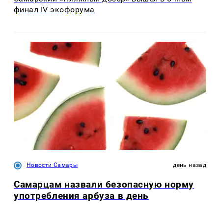
финал IV экофорума
Новости Самары
день назад
Самарцам назвали безопасную норму
употребления арбуза в день