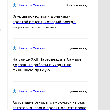
Новости Самары
9 часов назад
Огурцы по‑польски дольками:
простой рецепт, который всегда
выручает на праздник
т
Новости Самары
день назад
На улице XXII Партсъезда в Самаре
дорожные работы выходят на
финишную прямую
Новости Самары
день назад
Хрустящие огурцы с куркумой - яркая
заготовка: гости просят рецепт после