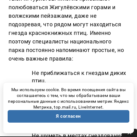
полюбоваться Жигулёвскими горами и
волжскими пейзажами, даже не
подозревая, что рядом могут находиться
гнезда краснокнижных птиц. Именно
поэтому специалисты национального
парка постоянно напоминают простые, но
очень важные правила:
Не приближаться к гнездам диких
птиц.
Мы используем cookie. Во время посещения сайта вы
Не сходить с официальных
соглашаетесь с тем, что мы обрабатываем ваши
туристических маршрутов.
персональные данные с использованием метрик Яндекс
Метрика, top.mail.ru, LiveInternet.
Соблюдать ограничения на
Я согласен
посещение особо охраняемых
участков.
Не шуметь в местах гнездования.