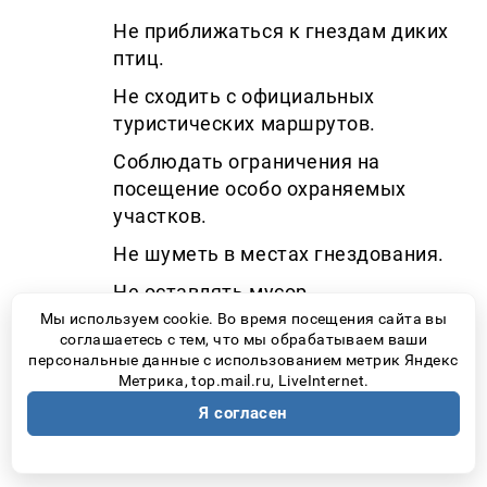
Не приближаться к гнездам диких
птиц.
Не сходить с официальных
туристических маршрутов.
Соблюдать ограничения на
посещение особо охраняемых
участков.
Не шуметь в местах гнездования.
Не оставлять мусор.
Мы используем cookie. Во время посещения сайта вы
Не разводить костры в
соглашаетесь с тем, что мы обрабатываем ваши
непредназначенных для этого
персональные данные с использованием метрик Яндекс
Метрика, top.mail.ru, LiveInternet.
местах.
Я согласен
Не тревожить животных ради
фотографии или видео.