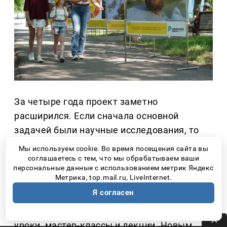
За четыре года проект заметно
расширился. Если сначала основной
задачей были научные исследования, то
сегодня большое внимание уделяется
Мы используем cookie. Во время посещения сайта вы
экологическому просвещению.
соглашаетесь с тем, что мы обрабатываем ваши
персональные данные с использованием метрик Яндекс
Метрика, top.mail.ru, LiveInternet.
В 2026 г. для школьников подготовили
Я согласен
красочный буклет об орлане-белохвосте,
проводятся открытые экологические
уроки, мастер-классы и лекции. Новым