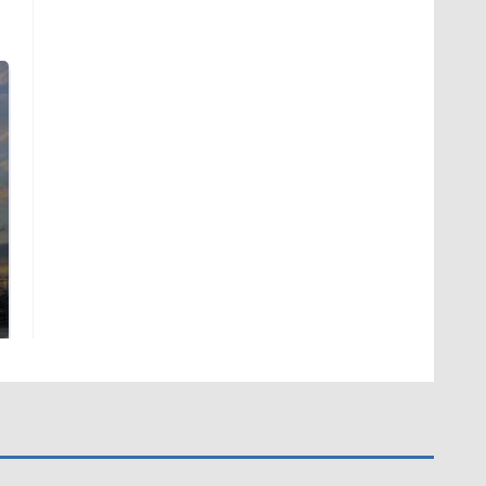
СМИ: В Химках на
полицейскую
В магазинах России
машину напали и
ажиотаж из-за этого
подожгли.
продукта: что купить?