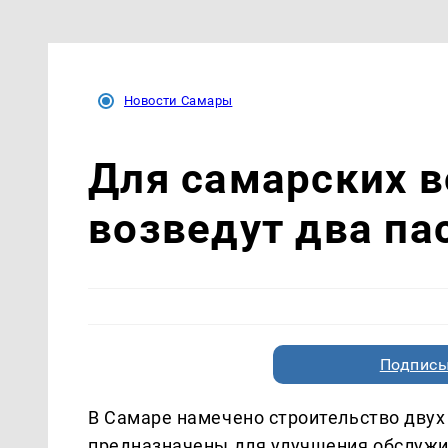
Новости Самары
Для самарских 
возведут два па
Подписы
В Самаре намечено строительство двух
предназначены для улучшения обслужи