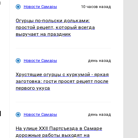
м
Новости Самары
10 часов назад
Огурцы по‑польски дольками:
простой рецепт, который всегда
выручает на праздник
Новости Самары
день назад
Хрустящие огурцы с куркумой - яркая
заготовка: гости просят рецепт после
первого укуса
ы
Новости Самары
день назад
На улице XXII Партсъезда в Самаре
дорожные работы выходят на