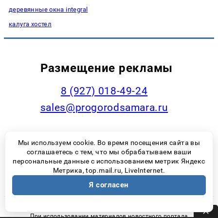
деревянные окна integral
калуга хостел
Размещение рекламы
8 (927) 018-49-24
sales@progorodsamara.ru
Мы используем cookie. Во время посещения сайта вы
Наша статистика
соглашаетесь с тем, что мы обрабатываем ваши
персональные данные с использованием метрик Яндекс
Метрика, top.mail.ru, LiveInternet.
Я согласен
При использовании материалов новостного портала