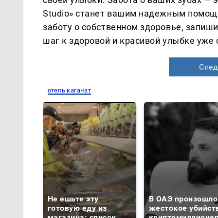
Studio» станет вашим надежным помощ
заботу о собственном здоровье, запишит
шаг к здоровой и красивой улыбке уже 
След
отель каганат
Не ешьте эту
В ОАЭ произошло
готовую еду из
жестокое убийст
магазина: список
криптомиллионе