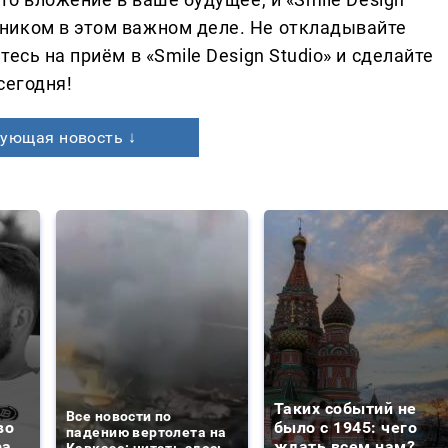
ником в этом важном деле. Не откладывайте
есь на приём в «Smile Design Studio» и сделайте
сегодня!
ующая новость ↓
Таких событий не
Все новости по
во
было с 1945: чего
падению вертолета на
ра
ждать всем нам?
Кавказе: читать здесь