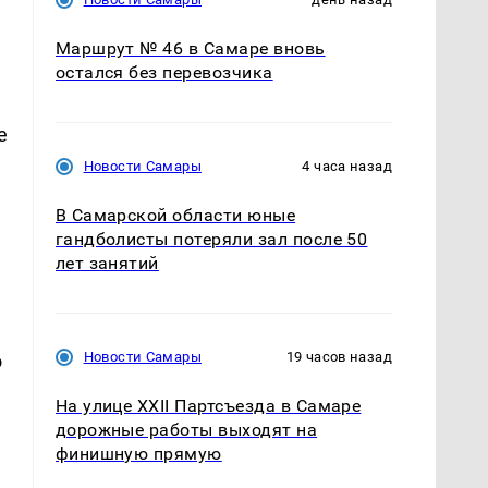
Маршрут № 46 в Самаре вновь
остался без перевозчика
e
Новости Самары
4 часа назад
В Самарской области юные
гандболисты потеряли зал после 50
лет занятий
Новости Самары
19 часов назад
о
На улице XXII Партсъезда в Самаре
дорожные работы выходят на
финишную прямую