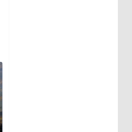
СМИ: В Химках на
полицейскую
В магазинах России
машину напали и
ажиотаж из-за этого
подожгли.
продукта: что купить?