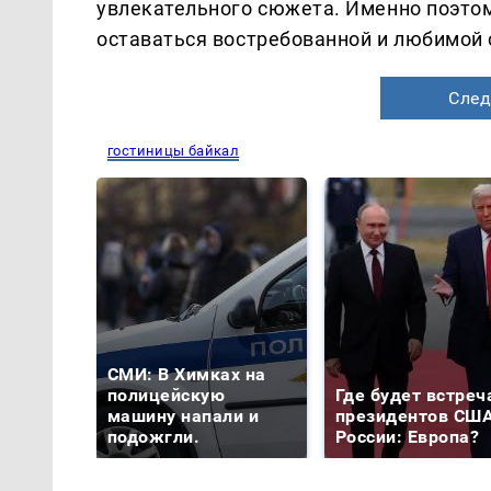
увлекательного сюжета. Именно поэто
оставаться востребованной и любимой с
След
гостиницы байкал
СМИ: В Химках на
полицейскую
Где будет встреч
машину напали и
президентов США
подожгли.
России: Европа?