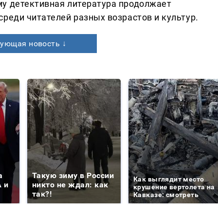
му детективная литература продолжает
реди читателей разных возрастов и культур.
ующая новость ↓
а
Такую зиму в России
Как выглядит место
 и
никто не ждал: как
крушение вертолета на
так?!
Кавказе: смотреть