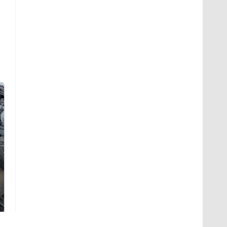
На Урале из казны
Не ешьте эту
были украдены 18
готовую еду из
миллионов рублей
магазина: список