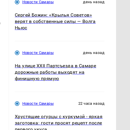
Новости Самары
день назад
Сергей Божин: «Крылья Советов»
верят в собственные силы — Волга
е
Ньюс
Новости Самары
день назад
На улице XXII Партсъезда в Самаре
дорожные работы выходят на
финишную прямую
Новости Самары
22 часа назад
Хрустящие огурцы с куркумой - яркая
заготовка: гости просят рецепт после
первого укуса