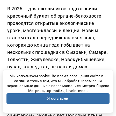
В 2026 г. для школьников подготовили
красочный буклет об орлане-белохвосте,
проводятся открытые экологические
уроки, мастер-классы и лекции. Новым
этапом стала передвижная выставка,
которая до конца года побывает на
нескольких площадках в Сызрани, Самаре,
Тольятти, Жигулёвске, Новокуйбышевске,
вузах, колледжах, школах и домах
культуры региона.
Мы используем cookie. Во время посещения сайта вы
соглашаетесь с тем, что мы обрабатываем ваши
персональные данные с использованием метрик Яндекс
На выставке дети могут не просто
Метрика, top.mail.ru, LiveInternet.
посмотреть фотографии, но и принять
Я согласен
участие в тематическом квесте, узнать,
почему орлана называют «крылатым
санитаром», сколько лет молодые птицы