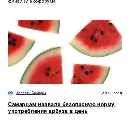
финал IV экофорума
Новости Самары
день назад
Самарцам назвали безопасную норму
употребления арбуза в день