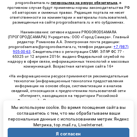
progorodsamara.ru
гиперссылка на ресурс обязательна,
в
противном случае будут применены нормы законодательства РФ
об авторских и смежных правах. Редакция портала не несет
ответственности за комментарии и материалы пользователей,
размещенные на сайте progorodsamara.ru и его субдоменах.
Наименование: сетевое издание PROGORODSAMARA
(ПРОГОРОДСАМАРА) Учредитель: ООО «Город Самара». Главный
редактор: Романова А.А. Электронная почта редакции:
progorodsamara@progorodsamara.ru, телефон редакции:
+7 (987)
905-00-63
. Свидетельство о регистрации СМИ: ЭЛ № ФС 77 -
65325 от 12 апреля 2016г. выдано Федеральной службой по
надзору в сфере связи, информационных технологий и массовых
коммуникаций. Возрастная категория сайта 16+
«На информационном ресурсе применяются рекомендательные
технологии (информационные технологии предоставления
информации на основе сбора, систематизации и анализа
сведений, относящихся к предпочтениям пользователей сети
«Интернет», находящихся на территории Российской
Федерации)». Правила применения рекомендательных
технологий в виджетах рекламно-обменной сети
«СМИ2» (PDF)
Мы используем cookie. Во время посещения сайта вы
соглашаетесь с тем, что мы обрабатываем ваши
персональные данные с использованием метрик Яндекс
Метрика, top.mail.ru, LiveInternet.
© 2026 «ProGorodSamara» | Все права защищены
Я согласен
Возрастная категория сайта 16+