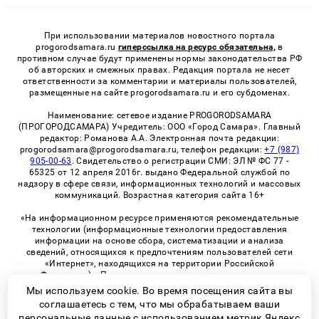
При использовании материалов новостного портала
progorodsamara.ru
гиперссылка на ресурс обязательна,
в
противном случае будут применены нормы законодательства РФ
об авторских и смежных правах. Редакция портала не несет
ответственности за комментарии и материалы пользователей,
размещенные на сайте progorodsamara.ru и его субдоменах.
Наименование: сетевое издание PROGORODSAMARA
(ПРОГОРОДСАМАРА) Учредитель: ООО «Город Самара». Главный
редактор: Романова А.А. Электронная почта редакции:
progorodsamara@progorodsamara.ru, телефон редакции:
+7 (987)
905-00-63
. Свидетельство о регистрации СМИ: ЭЛ № ФС 77 -
65325 от 12 апреля 2016г. выдано Федеральной службой по
надзору в сфере связи, информационных технологий и массовых
коммуникаций. Возрастная категория сайта 16+
«На информационном ресурсе применяются рекомендательные
технологии (информационные технологии предоставления
информации на основе сбора, систематизации и анализа
сведений, относящихся к предпочтениям пользователей сети
«Интернет», находящихся на территории Российской
Федерации)». Правила применения рекомендательных
технологий в виджетах рекламно-обменной сети
«СМИ2» (PDF)
Мы используем cookie. Во время посещения сайта вы
соглашаетесь с тем, что мы обрабатываем ваши
персональные данные с использованием метрик Яндекс