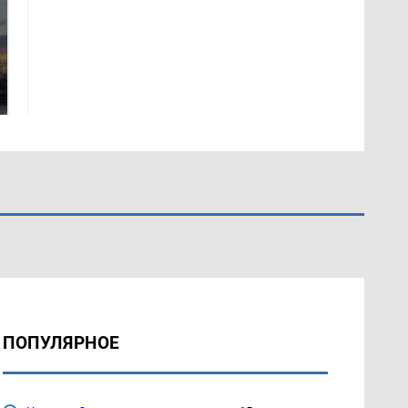
СМИ: В Химках на
полицейскую
В магазинах России
машину напали и
ажиотаж из-за этого
подожгли.
продукта: что купить?
ПОПУЛЯРНОЕ