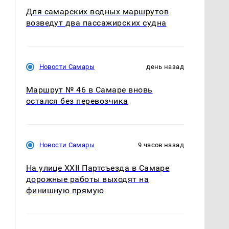
Для самарских водных маршрутов
возведут два пассажирских судна
Новости Самары
день назад
Маршрут № 46 в Самаре вновь
остался без перевозчика
Новости Самары
9 часов назад
На улице XXII Партсъезда в Самаре
дорожные работы выходят на
финишную прямую