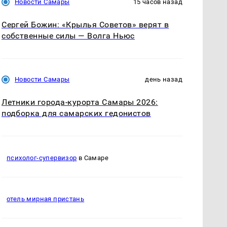
Новости Самары
15 часов назад
Сергей Божин: «Крылья Советов» верят в
собственные силы — Волга Ньюс
Новости Самары
день назад
Летники города-курорта Самары 2026:
подборка для самарских гедонистов
психолог-супервизор
в Самаре
отель мирная пристань