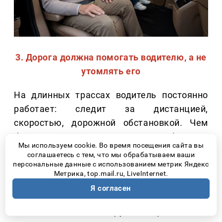
3. Дорога должна помогать водителю, а не
утомлять его
На длинных трассах водитель постоянно
работает: следит за дистанцией,
скоростью, дорожной обстановкой. Чем
больше электронных помощников берет на
Мы используем cookie. Во время посещения сайта вы
себя часть этих задач, тем спокойнее
соглашаетесь с тем, что мы обрабатываем ваши
проходит поездка.
персональные данные с использованием метрик Яндекс
Метрика, top.mail.ru, LiveInternet.
Сегодня особенно полезными становятся:
Я согласен
Адаптивный круиз-контроль;