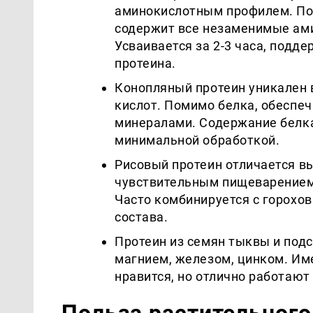
аминокислотным профилем. По
содержит все незаменимые ами
Усваивается за 2-3 часа, под
протеина.
Конопляный протеин уникален 
кислот. Помимо белка, обеспе
минералами. Содержание белка 
минимальной обработкой.
Рисовый протеин отличается в
чувствительным пищеварением.
Часто комбинируется с горохо
состава.
Протеин из семян тыквы и под
магнием, железом, цинком. Им
нравится, но отлично работают 
Польза растительного