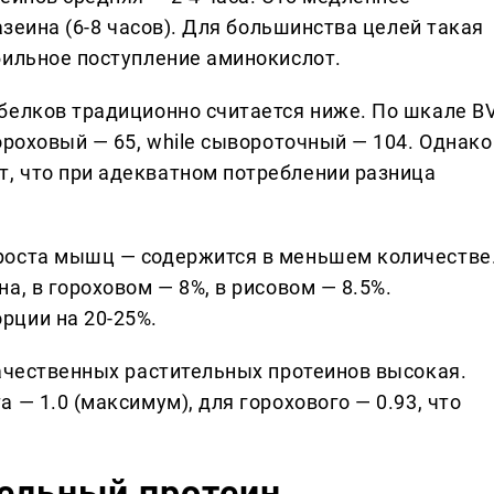
азеина (6-8 часов). Для большинства целей такая
бильное поступление аминокислот.
белков традиционно считается ниже. По шкале B
ороховый — 65, while сывороточный — 104. Однако
, что при адекватном потреблении разница
роста мышц — содержится в меньшем количестве
а, в гороховом — 8%, в рисовом — 8.5%.
рции на 20-25%.
качественных растительных протеинов высокая.
 — 1.0 (максимум), для горохового — 0.93, что
тельный протеин