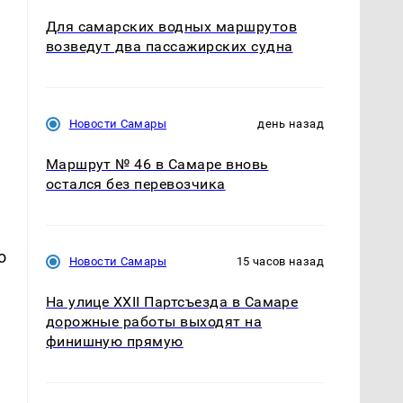
Для самарских водных маршрутов
возведут два пассажирских судна
Новости Самары
день назад
Маршрут № 46 в Самаре вновь
остался без перевозчика
о
Новости Самары
15 часов назад
На улице XXII Партсъезда в Самаре
дорожные работы выходят на
финишную прямую