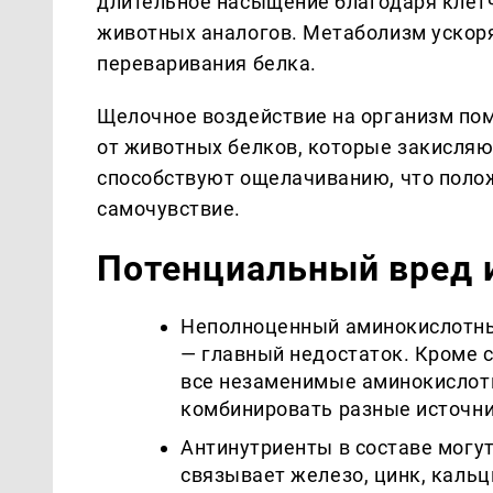
длительное насыщение благодаря клетча
животных аналогов. Метаболизм ускоря
переваривания белка.
Щелочное воздействие на организм по
от животных белков, которые закисляю
способствуют ощелачиванию, что полож
самочувствие.
Потенциальный вред 
Неполноценный аминокислотны
— главный недостаток. Кроме с
все незаменимые аминокислот
комбинировать разные источни
Антинутриенты в составе могу
связывает железо, цинк, каль