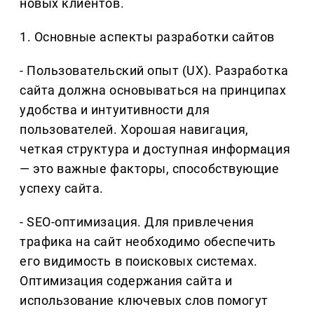
новых клиентов.
1. Основные аспекты разработки сайтов
- Пользовательский опыт (UX). Разработка
сайта должна основываться на принципах
удобства и интуитивности для
пользователей. Хорошая навигация,
четкая структура и доступная информация
— это важные факторы, способствующие
успеху сайта.
- SEO-оптимизация. Для привлечения
трафика на сайт необходимо обеспечить
его видимость в поисковых системах.
Оптимизация содержания сайта и
использование ключевых слов помогут