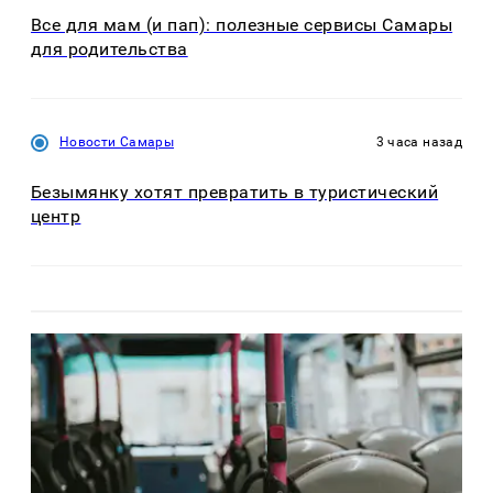
Все для мам (и пап): полезные сервисы Самары
для родительства
Новости Самары
3 часа назад
Безымянку хотят превратить в туристический
центр