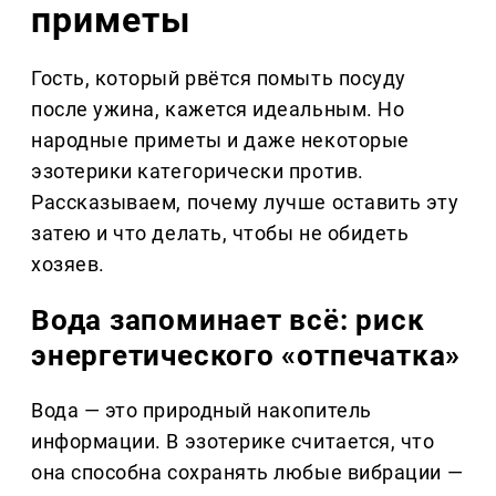
приметы
Гость, который рвётся помыть посуду
после ужина, кажется идеальным. Но
народные приметы и даже некоторые
эзотерики категорически против.
Рассказываем, почему лучше оставить эту
затею и что делать, чтобы не обидеть
хозяев.
Вода запоминает всё: риск
энергетического «отпечатка»
Вода — это природный накопитель
информации. В эзотерике считается, что
она способна сохранять любые вибрации —