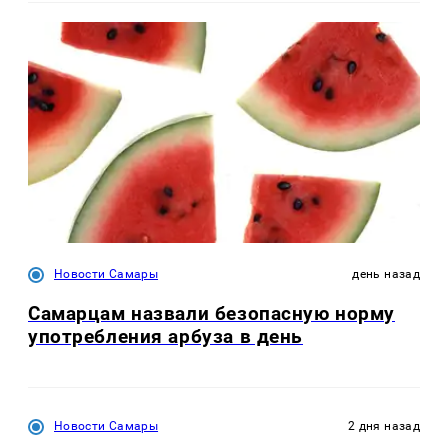
Новости Самары
день назад
Самарцам назвали безопасную норму
употребления арбуза в день
Новости Самары
2 дня назад