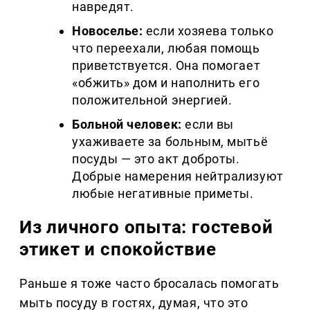
навредят.
Новоселье:
если хозяева только
что переехали, любая помощь
приветствуется. Она помогает
«обжить» дом и наполнить его
положительной энергией.
Больной человек:
если вы
ухаживаете за больным, мытьё
посуды — это акт доброты.
Добрые намерения нейтрализуют
любые негативные приметы.
Из личного опыта: гостевой
этикет и спокойствие
Раньше я тоже часто бросалась помогать
мыть посуду в гостях, думая, что это