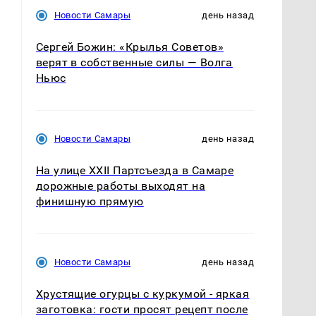
Новости Самары
день назад
Сергей Божин: «Крылья Советов»
верят в собственные силы — Волга
Ньюс
Новости Самары
день назад
На улице XXII Партсъезда в Самаре
дорожные работы выходят на
финишную прямую
Новости Самары
день назад
Хрустящие огурцы с куркумой - яркая
заготовка: гости просят рецепт после