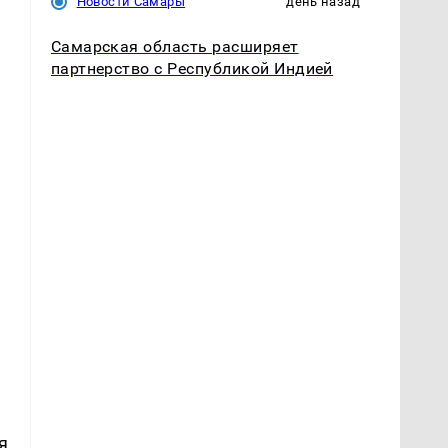
Новости Самары
день назад
Самарская область расширяет
партнерство с Республикой Индией
я