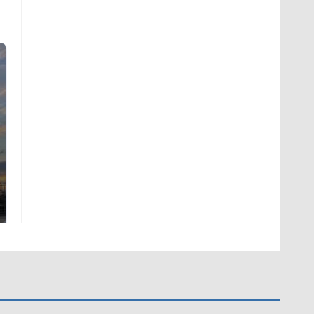
СМИ: В Химках на
полицейскую
В магазинах России
машину напали и
ажиотаж из-за этого
подожгли.
продукта: что купить?