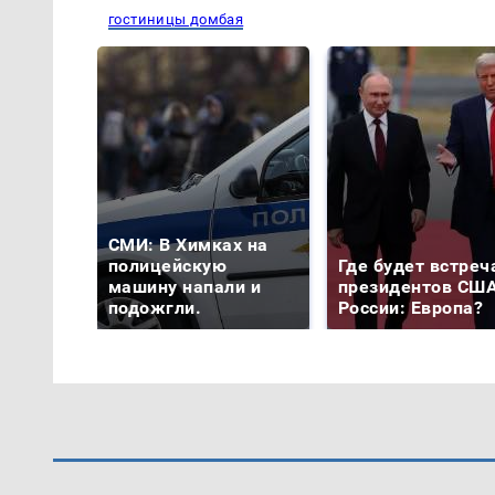
гостиницы домбая
СМИ: В Химках на
полицейскую
Где будет встреч
машину напали и
президентов США
подожгли.
России: Европа?