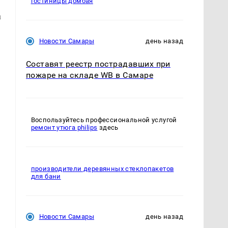
гостиницы домбая
а
Новости Самары
день назад
Составят реестр пострадавших при
пожаре на складе WB в Самаре
Воспользуйтесь профессиональной услугой
ремонт утюга philips
здесь
производители деревянных стеклопакетов
для бани
Новости Самары
день назад