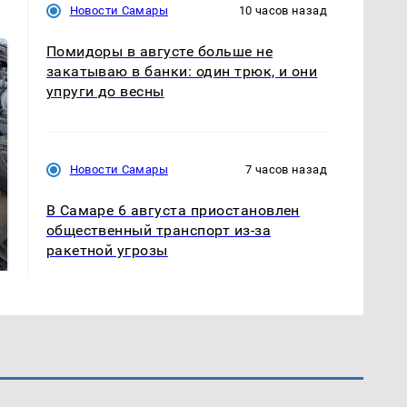
Новости Самары
10 часов назад
Помидоры в августе больше не
закатываю в банки: один трюк, и они
упруги до весны
Новости Самары
7 часов назад
В Самаре 6 августа приостановлен
Такую зиму в России
Не ешьте эту
общественный транспорт из-за
никто не ждал: как
готовую еду из
ракетной угрозы
так?!
магазина: список