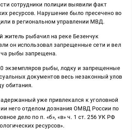
сти сотрудники полиции выявили факт
их ресурсов. Нарушение было пресечено во
щили в региональном управлении МВД.
й житель рыбачил на реке Безенчук
вли он использовал запрещенные сети и вел
ыча рыбы запрещена.
20 экземпляров рыбы, лодку и запрещенные
ссуальных документов весь незаконный улов
ду обитания.
задержанный уже привлекался к уголовной
нии него отделом дознания ОМВД России по
ое дело по п. «б», «в» ч. 1 ст. 256 УК РФ
ологических ресурсов».