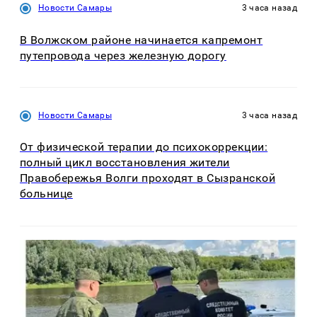
Новости Самары
3 часа назад
В Волжском районе начинается капремонт
путепровода через железную дорогу
Новости Самары
3 часа назад
От физической терапии до психокоррекции:
полный цикл восстановления жители
Правобережья Волги проходят в Сызранской
больнице