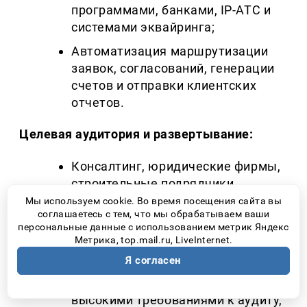
программами, банками, IP-АТС и
системами эквайринга;
Автоматизация маршрутизации
заявок, согласований, генерации
счетов и отправки клиентских
отчетов.
Целевая аудитория и развертывание:
Консалтинг, юридические фирмы,
строительные подрядчики,
производственные компании и
Мы используем cookie. Во время посещения сайта вы
соглашаетесь с тем, что мы обрабатываем ваши
сервисные центры;
персональные данные с использованием метрик Яндекс
Метрика, top.mail.ru, LiveInternet.
Доступна в облачном формате и на
выделенных серверах заказчика;
Я согласен
Подходит для организаций с
высокими требованиями к аудиту,