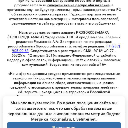
При использовании материалов новостного портала
progorodsamara.ru
гиперссылка на ресурс обязательна,
в
противном случае будут применены нормы законодательства РФ
об авторских и смежных правах. Редакция портала не несет
ответственности за комментарии и материалы пользователей,
размещенные на сайте progorodsamara.ru и его субдоменах.
Наименование: сетевое издание PROGORODSAMARA
(ПРОГОРОДСАМАРА) Учредитель: ООО «Город Самара». Главный
редактор: Романова А.А. Электронная почта редакции:
progorodsamara@progorodsamara.ru, телефон редакции:
+7 (987)
905-00-63
. Свидетельство о регистрации СМИ: ЭЛ № ФС 77 -
65325 от 12 апреля 2016г. выдано Федеральной службой по
надзору в сфере связи, информационных технологий и массовых
коммуникаций. Возрастная категория сайта 16+
«На информационном ресурсе применяются рекомендательные
технологии (информационные технологии предоставления
информации на основе сбора, систематизации и анализа
сведений, относящихся к предпочтениям пользователей сети
«Интернет», находящихся на территории Российской
Федерации)». Правила применения рекомендательных
технологий в виджетах рекламно-обменной сети
«СМИ2» (PDF)
Мы используем cookie. Во время посещения сайта вы
соглашаетесь с тем, что мы обрабатываем ваши
персональные данные с использованием метрик Яндекс
Метрика, top.mail.ru, LiveInternet.
© 2026 «ProGorodSamara» | Все права защищены
Я согласен
Возрастная категория сайта 16+