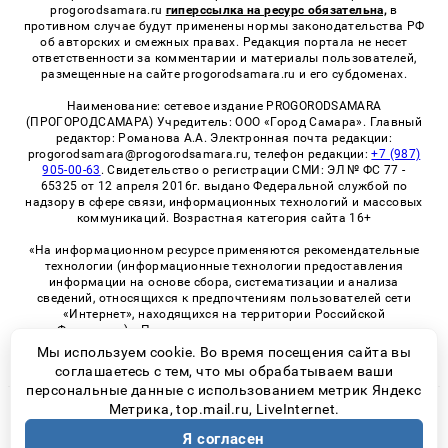
progorodsamara.ru
гиперссылка на ресурс обязательна,
в
противном случае будут применены нормы законодательства РФ
об авторских и смежных правах. Редакция портала не несет
ответственности за комментарии и материалы пользователей,
размещенные на сайте progorodsamara.ru и его субдоменах.
Наименование: сетевое издание PROGORODSAMARA
(ПРОГОРОДСАМАРА) Учредитель: ООО «Город Самара». Главный
редактор: Романова А.А. Электронная почта редакции:
progorodsamara@progorodsamara.ru, телефон редакции:
+7 (987)
905-00-63
. Свидетельство о регистрации СМИ: ЭЛ № ФС 77 -
65325 от 12 апреля 2016г. выдано Федеральной службой по
надзору в сфере связи, информационных технологий и массовых
коммуникаций. Возрастная категория сайта 16+
«На информационном ресурсе применяются рекомендательные
технологии (информационные технологии предоставления
информации на основе сбора, систематизации и анализа
сведений, относящихся к предпочтениям пользователей сети
«Интернет», находящихся на территории Российской
Федерации)». Правила применения рекомендательных
технологий в виджетах рекламно-обменной сети
«СМИ2» (PDF)
Мы используем cookie. Во время посещения сайта вы
соглашаетесь с тем, что мы обрабатываем ваши
персональные данные с использованием метрик Яндекс
Метрика, top.mail.ru, LiveInternet.
© 2026 «ProGorodSamara» | Все права защищены
Я согласен
Возрастная категория сайта 16+