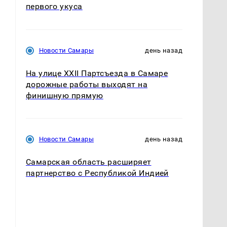
первого укуса
Новости Самары
день назад
На улице XXII Партсъезда в Самаре
дорожные работы выходят на
финишную прямую
Новости Самары
день назад
Самарская область расширяет
партнерство с Республикой Индией