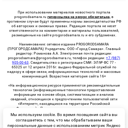
При использовании материалов новостного портала
progorodsamara.ru
гиперссылка на ресурс обязательна,
в
противном случае будут применены нормы законодательства РФ
об авторских и смежных правах. Редакция портала не несет
ответственности за комментарии и материалы пользователей,
размещенные на сайте progorodsamara.ru и его субдоменах.
Наименование: сетевое издание PROGORODSAMARA
(ПРОГОРОДСАМАРА) Учредитель: ООО «Город Самара». Главный
редактор: Романова А.А. Электронная почта редакции:
progorodsamara@progorodsamara.ru, телефон редакции:
+7 (987)
905-00-63
. Свидетельство о регистрации СМИ: ЭЛ № ФС 77 -
65325 от 12 апреля 2016г. выдано Федеральной службой по
надзору в сфере связи, информационных технологий и массовых
коммуникаций. Возрастная категория сайта 16+
«На информационном ресурсе применяются рекомендательные
технологии (информационные технологии предоставления
информации на основе сбора, систематизации и анализа
сведений, относящихся к предпочтениям пользователей сети
«Интернет», находящихся на территории Российской
Федерации)». Правила применения рекомендательных
технологий в виджетах рекламно-обменной сети
«СМИ2» (PDF)
Мы используем cookie. Во время посещения сайта вы
соглашаетесь с тем, что мы обрабатываем ваши
персональные данные с использованием метрик Яндекс