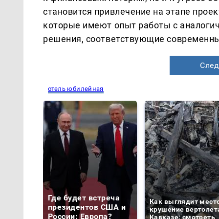
становится привлечение на этапе про
которые имеют опыт работы с аналоги
решения, соответствующие современны
След
отель юбилейная
Где будет встреча
Как выглядит мест
президентов США и
крушение вертолет
России: Европа?
Кавказе: смотреть