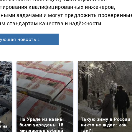
ектирования квалифицированных инженеров,
чными задачами и могут предложить проверенны
м стандартам качества и надёжности.
ующая новость ↓
На Урале из казны
Такую зиму в России
о
были украдены 18
никто не ждал: как
а на
миллионов рублей
так?!