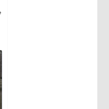
е
Не ешьте эту
В ОАЭ произошло
готовую еду из
жестокое убийство
магазина: список
криптомиллионера