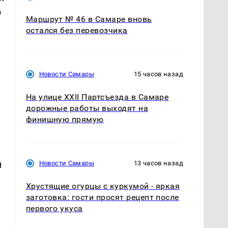
о
Маршрут № 46 в Самаре вновь
остался без перевозчика
Новости Самары
15 часов назад
На улице XXII Партсъезда в Самаре
дорожные работы выходят на
финишную прямую
й
Новости Самары
13 часов назад
Хрустящие огурцы с куркумой - яркая
заготовка: гости просят рецепт после
первого укуса