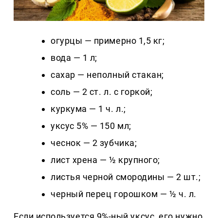
огурцы — примерно 1,5 кг;
вода — 1 л;
сахар — неполный стакан;
соль — 2 ст. л. с горкой;
куркума — 1 ч. л.;
уксус 5% — 150 мл;
чеснок — 2 зубчика;
лист хрена — ½ крупного;
листья черной смородины — 2 шт.;
черный перец горошком — ½ ч. л.
Если используется 9%-ный уксус, его нужно