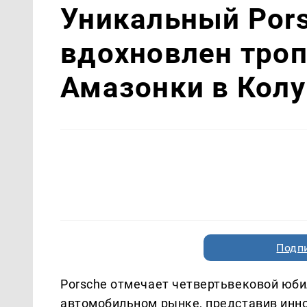
Уникальный Pors
вдохновлен тро
Амазонки в Кол
Подп
Porsche отмечает четвертьвековой юби
автомобильном рынке, представив инн