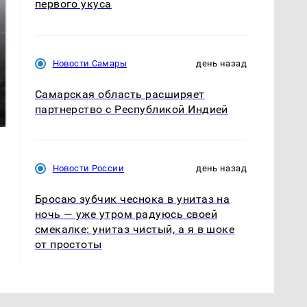
первого укуса
Новости Самары
день назад
Таких событий не
В магазинах России
Самарская область расширяет
было с 1945: чего
ажиотаж из-за этого
партнерство с Республикой Индией
ждать всем нам?
продукта: что купить?
Новости России
день назад
Бросаю зубчик чеснока в унитаз на
ночь — уже утром радуюсь своей
смекалке: унитаз чистый, а я в шоке
от простоты