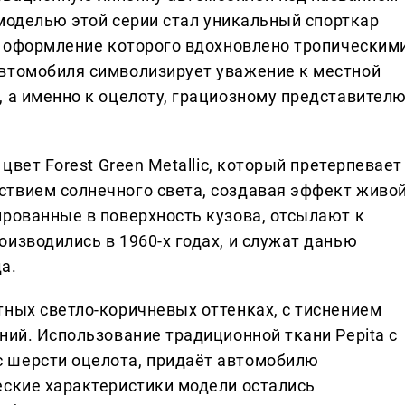
й моделью этой серии стал уникальный спорткар
ое оформление которого вдохновлено тропическим
автомобиля символизирует уважение к местной
, а именно к оцелоту, грациозному представител
 цвет Forest Green Metallic, который претерпевает
ствием солнечного света, создавая эффект живо
ированные в поверхность кузова, отсылают к
изводились в 1960-х годах, и служат данью
а.
тных светло-коричневых оттенках, с тиснением
ний. Использование традиционной ткани Pepita с
 шерсти оцелота, придаёт автомобилю
еские характеристики модели остались