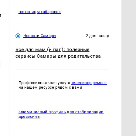
гостиницы хабаровск
и
ю
Новости Самары
2 дня назад
Все для мам (и пап): полезные
сервисы Самары для родительства
й
Профессиональная услуга
телевизор ремонт
на нашем ресурсе рядом с вами
алюминиевый профиль для стабилизации
древесины