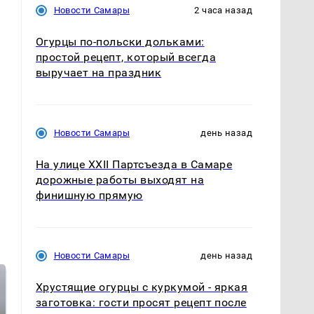
Новости Самары
2 часа назад
Огурцы по‑польски дольками:
простой рецепт, который всегда
выручает на праздник
Новости Самары
день назад
На улице XXII Партсъезда в Самаре
дорожные работы выходят на
финишную прямую
Новости Самары
день назад
Хрустящие огурцы с куркумой - яркая
заготовка: гости просят рецепт после