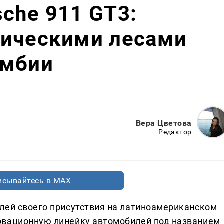
che 911 GT3:
пическими лесами
умбии
Вера Цветова
Редактор
исывайтесь в MAX
лей своего присутствия на латиноамериканском
овационную линейку автомобилей под названием