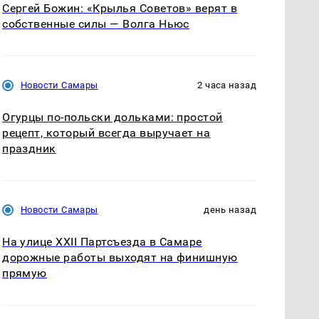
Сергей Божин: «Крылья Советов» верят в
собственные силы — Волга Ньюс
Новости Самары
2 часа назад
Огурцы по‑польски дольками: простой
рецепт, который всегда выручает на
праздник
Новости Самары
день назад
На улице XXII Партсъезда в Самаре
дорожные работы выходят на финишную
прямую