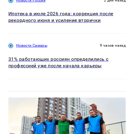
Новости России
2 дня назад
Ипотека в июле 2026 года: коррекция после
рекордного июня и усиление вторички
Новости Самары
9 часов назад
31% работающих россиян определились с
профессией уже после начала карьеры