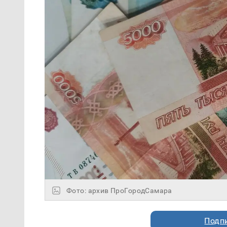
Фото: архив ПроГородСамара
Подп