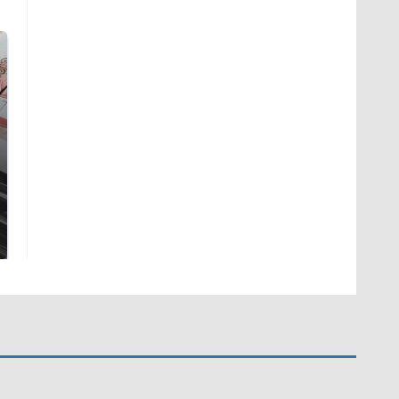
Не ешьте эту
В ОАЭ произошло
готовую еду из
жестокое убийство
магазина: список
криптомиллионера