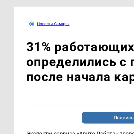
Новости Самары
31% работающих
определились с 
после начала ка
Подписы
Эксперты сервиса «Авито Работа» пров