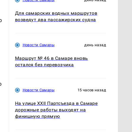
Для самарских водных маршрутов
возведут два пассажирских судна
о
Новости Самары
день назад
Маршрут № 46 в Самаре вновь
остался без перевозчика
о
Новости Самары
15 часов назад
На улице XXII Партсъезда в Самаре
дорожные работы выходят на
финишную прямую