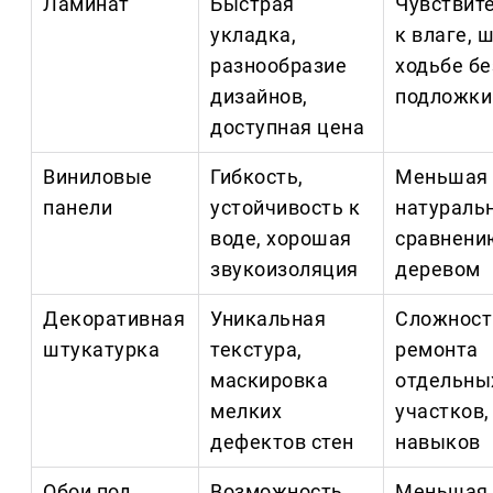
Ламинат
Быстрая
Чувствит
укладка,
к влаге, 
разнообразие
ходьбе бе
дизайнов,
подложки
доступная цена
Виниловые
Гибкость,
Меньшая
панели
устойчивость к
натураль
воде, хорошая
сравнени
звукоизоляция
деревом
Декоративная
Уникальная
Сложност
штукатурка
текстура,
ремонта
маскировка
отдельны
мелких
участков,
дефектов стен
навыков
Обои под
Возможность
Меньшая