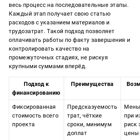
весь процесс на последовательные этапы.
Каждый этап получает свою статью
расходов с указанием материалов и
трудозатрат. Такой подход позволяет
оплачивать работы по факту завершения и
контролировать качество на
промежуточных стадиях, не рискуя
крупными суммами вперёд.
Подход к
Преимущества
Воз
финансированию
Фиксированная
Предсказуемость
Мень
стоимость всего
трат, чёткие
при и
проекта
сроки, минимум
риск
доплат
цены