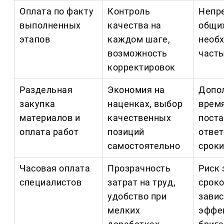
Оплата по факту
Контроль
Непр
выполненных
качества на
общих
этапов
каждом шаге,
необ
возможность
част
корректировок
Раздельная
Экономия на
Допо
закупка
наценках, выбор
время
материалов и
качественных
пост
оплата работ
позиций
ответ
самостоятельно
сроки
Часовая оплата
Прозрачность
Риск 
специалистов
затрат на труд,
сроко
удобство при
завис
мелких
эффе