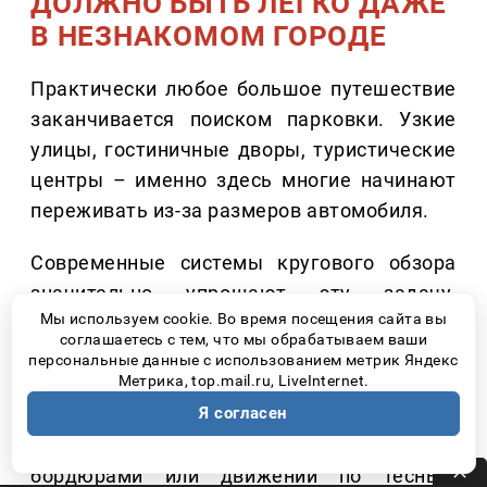
ДОЛЖНО БЫТЬ ЛЕГКО ДАЖЕ
В НЕЗНАКОМОМ ГОРОДЕ
Практически любое большое путешествие
заканчивается поиском парковки. Узкие
улицы, гостиничные дворы, туристические
центры – именно здесь многие начинают
переживать из-за размеров автомобиля.
Современные системы кругового обзора
значительно упрощают эту задачу.
Мы используем cookie. Во время посещения сайта вы
Например, камеры с обзором 540 градусов
соглашаетесь с тем, что мы обрабатываем ваши
позволяют видеть не только пространство
персональные данные с использованием метрик Яндекс
Метрика, top.mail.ru, LiveInternet.
вокруг автомобиля, но и область
Я согласен
непосредственно под ним. Это особенно
удобно при парковке, проезде рядом с
бордюрами или движении по тесным