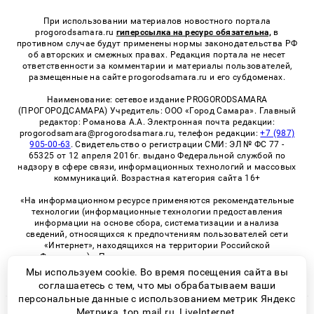
При использовании материалов новостного портала
progorodsamara.ru
гиперссылка на ресурс обязательна,
в
противном случае будут применены нормы законодательства РФ
об авторских и смежных правах. Редакция портала не несет
ответственности за комментарии и материалы пользователей,
размещенные на сайте progorodsamara.ru и его субдоменах.
Наименование: сетевое издание PROGORODSAMARA
(ПРОГОРОДСАМАРА) Учредитель: ООО «Город Самара». Главный
редактор: Романова А.А. Электронная почта редакции:
progorodsamara@progorodsamara.ru, телефон редакции:
+7 (987)
905-00-63
. Свидетельство о регистрации СМИ: ЭЛ № ФС 77 -
65325 от 12 апреля 2016г. выдано Федеральной службой по
надзору в сфере связи, информационных технологий и массовых
коммуникаций. Возрастная категория сайта 16+
«На информационном ресурсе применяются рекомендательные
технологии (информационные технологии предоставления
информации на основе сбора, систематизации и анализа
сведений, относящихся к предпочтениям пользователей сети
«Интернет», находящихся на территории Российской
Федерации)». Правила применения рекомендательных
технологий в виджетах рекламно-обменной сети
«СМИ2» (PDF)
Мы используем cookie. Во время посещения сайта вы
соглашаетесь с тем, что мы обрабатываем ваши
персональные данные с использованием метрик Яндекс
Метрика, top.mail.ru, LiveInternet.