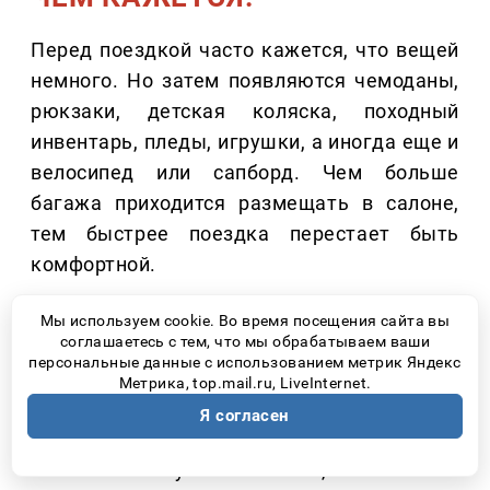
Перед поездкой часто кажется, что вещей
немного. Но затем появляются чемоданы,
рюкзаки, детская коляска, походный
инвентарь, пледы, игрушки, а иногда еще и
велосипед или сапборд. Чем больше
багажа приходится размещать в салоне,
тем быстрее поездка перестает быть
комфортной.
Поэтому автомобили с возможностью
Мы используем cookie. Во время посещения сайта вы
соглашаетесь с тем, что мы обрабатываем ваши
трансформации салона сегодня становятся
персональные данные с использованием метрик Яндекс
все более востребованными – например,
Метрика, top.mail.ru, LiveInternet.
минивэны. Когда третий ряд можно
Я согласен
сложить, а объем багажного отделения
значительно увеличивается, появляется