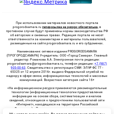
При использовании материалов новостного портала
progorodsamara.ru
гиперссылка на ресурс обязательна,
в
противном случае будут применены нормы законодательства РФ
об авторских и смежных правах. Редакция портала не несет
ответственности за комментарии и материалы пользователей,
размещенные на сайте progorodsamara.ru и его субдоменах.
Наименование: сетевое издание PROGORODSAMARA
(ПРОГОРОДСАМАРА) Учредитель: ООО «Город Самара». Главный
редактор: Романова А.А. Электронная почта редакции:
progorodsamara@progorodsamara.ru, телефон редакции:
+7 (987)
905-00-63
. Свидетельство о регистрации СМИ: ЭЛ № ФС 77 -
65325 от 12 апреля 2016г. выдано Федеральной службой по
надзору в сфере связи, информационных технологий и массовых
коммуникаций. Возрастная категория сайта 16+
«На информационном ресурсе применяются рекомендательные
технологии (информационные технологии предоставления
информации на основе сбора, систематизации и анализа
сведений, относящихся к предпочтениям пользователей сети
«Интернет», находящихся на территории Российской
Федерации)». Правила применения рекомендательных
технологий в виджетах рекламно-обменной сети
«СМИ2» (PDF)