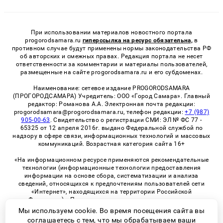
При использовании материалов новостного портала
progorodsamara.ru
гиперссылка на ресурс обязательна,
в
противном случае будут применены нормы законодательства РФ
об авторских и смежных правах. Редакция портала не несет
ответственности за комментарии и материалы пользователей,
размещенные на сайте progorodsamara.ru и его субдоменах.
Наименование: сетевое издание PROGORODSAMARA
(ПРОГОРОДСАМАРА) Учредитель: ООО «Город Самара». Главный
редактор: Романова А.А. Электронная почта редакции:
progorodsamara@progorodsamara.ru, телефон редакции:
+7 (987)
905-00-63
. Свидетельство о регистрации СМИ: ЭЛ № ФС 77 -
65325 от 12 апреля 2016г. выдано Федеральной службой по
надзору в сфере связи, информационных технологий и массовых
коммуникаций. Возрастная категория сайта 16+
«На информационном ресурсе применяются рекомендательные
технологии (информационные технологии предоставления
информации на основе сбора, систематизации и анализа
сведений, относящихся к предпочтениям пользователей сети
«Интернет», находящихся на территории Российской
Федерации)». Правила применения рекомендательных
технологий в виджетах рекламно-обменной сети
«СМИ2» (PDF)
Мы используем cookie. Во время посещения сайта вы
соглашаетесь с тем, что мы обрабатываем ваши