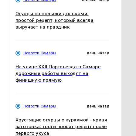
Огурцы по‑польски дольками:
простой рецепт, который всегда
выручает на праздник
Новости Самары
день назад
На улице XXII Партсъезда в Самаре
х
дорожные работы выходят на
финишную прямую
Новости Самары
день назад
Хрустящие огурцы с куркумой - яркая
заготовка: гости просят рецепт после
первого укуса