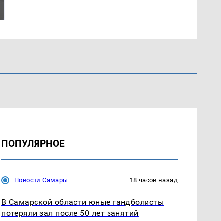
было с 1945: чего
падению вертолета на
ждать всем нам?
Кавказе: читать здесь
ПОПУЛЯРНОЕ
Новости Самары
18 часов назад
В Самарской области юные гандболисты
потеряли зал после 50 лет занятий