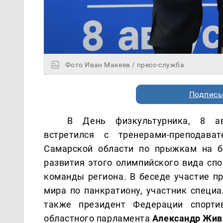
Фото Иван Макеев / пресс-служба
Подписы
В День физкультурника, 8 а
встретился с тренерами-преподав
Самарской области по прыжкам на б
развития этого олимпийского вида сп
команды региона. В беседе участие п
мира по панкратиону, участник специ
также президент Федерации спорти
областного парламента
Александр Жив