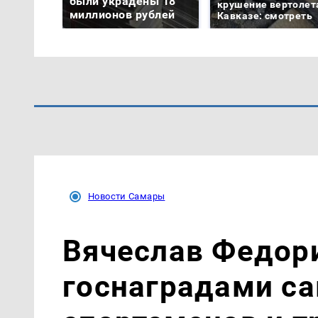
были украдены 18
крушение вертолет
миллионов рублей
Кавказе: смотреть
Новости Самары
Вячеслав Федор
госнаградами с