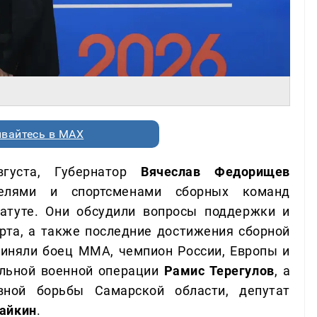
вайтесь в MAX
вгуста, Губернатор
Вячеслав Федорищев
ателями и спортсменами сборных команд
атуте. Они обсудили вопросы поддержки и
орта, а также последние достижения сборной
риняли боец ММА, чемпион России, Европы и
альной военной операции
Рамис Терегулов
, а
вной борьбы Самарской области, депутат
айкин
.